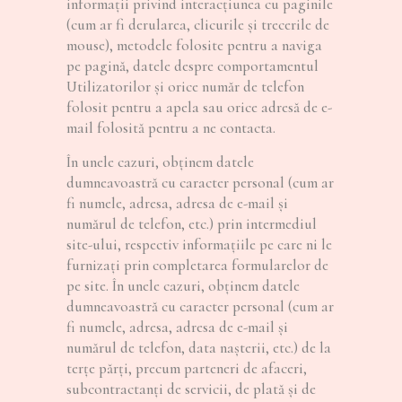
informații privind interacțiunea cu paginile
(cum ar fi derularea, clicurile și trecerile de
mouse), metodele folosite pentru a naviga
pe pagină, datele despre comportamentul
Utilizatorilor și orice număr de telefon
folosit pentru a apela sau orice adresă de e-
mail folosită pentru a ne contacta.
În unele cazuri, obținem datele
dumneavoastră cu caracter personal (cum ar
fi numele, adresa, adresa de e-mail și
numărul de telefon, etc.) prin intermediul
site-ului, respectiv informaţiile pe care ni le
furnizaţi prin completarea formularelor de
pe site. În unele cazuri, obținem datele
dumneavoastră cu caracter personal (cum ar
fi numele, adresa, adresa de e-mail și
numărul de telefon, data nașterii, etc.) de la
terțe părți, precum parteneri de afaceri,
subcontractanți de servicii, de plată și de