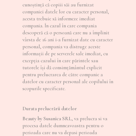
cunoștință că copiii săi au furnizat
companiei datele lor cu caracter personal,
acesta trebuie să informeze imediat
compania. În cazul în care compania
descoperă că o persoană care nu a împlinit
vârsta de 16 ani i-a furnizat date cu caracter
personal, compania va distruge aceste
informații de pe serverele sale imediat, cu
excepția cazului în care părintele sau
tutorele își dă consimțământul explicit
pentru prelucrarea de către companie a
datelor cu caracter personal ale copilului în
scopurile specificate.
Durata prelucrării datelor
Beauty by Susanica SRL
, va prelucra si va
procesa datele dumneavoastra pentru o
perioada care nu va depasi perioada