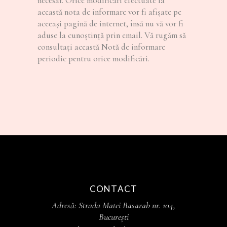
necesar. Orice modificări efectuate la
această nota de informare vor fi afișate pe
aceeași pagină de internet, însă nu vă vor fi
aduse la cunoștință prin email. Vă rugăm să
consultați această Notă de informare
periodic pentru orice modificări.
CONTACT
Adresă:
Strada Matei Basarab nr. 104,
București