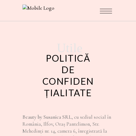
Utile
POLITICĂ
DE
CONFIDEN
ȚIALITATE
Beauty by Susanica SRL
, cu sediul social în
România, Ilfov, Oraș Pantelimon, Str.
Mehedinți nr. 14, camera 6, înregistrată la