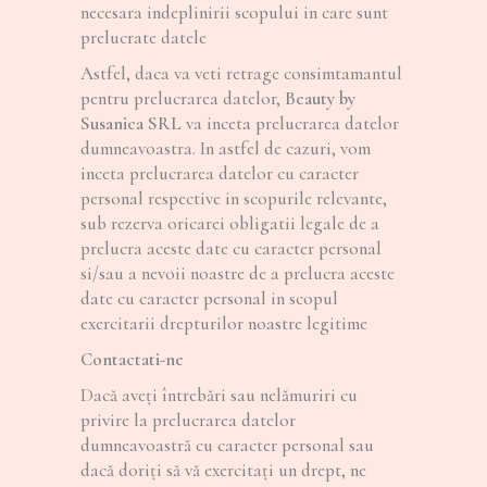
necesara indeplinirii scopului in care sunt
prelucrate datele
Astfel, daca va veti retrage consimtamantul
pentru prelucrarea datelor,
Beauty by
Susanica SRL
va inceta prelucrarea datelor
dumneavoastra. In astfel de cazuri, vom
inceta prelucrarea datelor cu caracter
personal respective in scopurile relevante,
sub rezerva oricarei obligatii legale de a
prelucra aceste date cu caracter personal
si/sau a nevoii noastre de a prelucra aceste
date cu caracter personal in scopul
exercitarii drepturilor noastre legitime
Contactati-ne
Dacă aveți întrebări sau nelămuriri cu
privire la prelucrarea datelor
dumneavoastră cu caracter personal sau
dacă doriți să vă exercitați un drept, ne