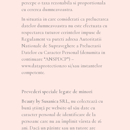
percepe o taxa rezonabila si proportionala
cu cererea dumneavoastra.
In situatia in care considerati ca prelucrarea
datelor dumneavoastra nu este efectuata cu
respectarea tuturor cerintelor impuse de
Regulament va puteti adresa Autoritatii
Nationale de Supraveghere a Prelucrarii
Datelor cu Caracter Personal (denumita in
continuare “ANSPDCP”) –
www.dataprotection.ro si/sau instantelor
competente.
Prevederi speciale legate de minori
Beauty by Susanica SRL
, nu colectează cu
bună știință pe website-ul său date cu
caracter personal de identificare de la
persoane care nu au împlinit vârsta de 16
ani. Dacă un părinte sau un tutore are