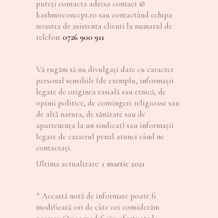
puteți contacta adresa contact @
kashmirconcept.ro sau contactând echipa
noastra de asistenta clienti la numarul de
telefon:
0726 900 911
Vă rugăm să nu divulgaţi date cu caracter
personal sensibile (de exemplu, informații
legate de originea rasială sau etnică, de
opinii politice, de convingeri religioase sau
de altă natura, de sănătate sau de
apartenenţa la un sindicat) sau informații
legate de cazierul penal atunci când ne
contactați.
Ultima actualizare:
1 martie 2021
* Această notă de informare poate fi
modificată ori de câte ori considerăm