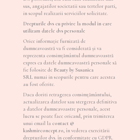
sus, angajatilor societatii sau tertelor parti,
in scopul realizarii serviciilor solicitate.
Drepturile dvs cu privire la modul in care
utilizam datele dvs personale
Orice informaţie furnizată de
dumneavoastră va fi considerată şi va
reprezenta consimţământul dumneavoastră
expres ca datele dumneavoastră personale să
fie folosite de
Beauty by Susanica
SRL
numai in scopurile pentru care acestea
au fost oferite.
Daca doriti retragerea consimţământului,
actualizarea datelor sau stergerea definitiva
a datelor dumneavoastre personale, acest
lucru se poate face oricand, prin trimiterea
unui email la
contact @
kashmirconcept.ro
, în vederea exercitării
drepturilor dvs. în conformitate cu GDPR.