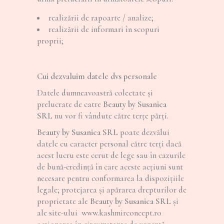
realizării de rapoarte / analize;
realizării de informari în scopuri
proprii;
Cui dezvaluim datele dvs personale
Datele dumneavoastră colectate şi
prelucrate de catre
Beauty by Susanica
SRL
nu vor fi vândute către terţe părţi.
Beauty by Susanica SRL
poate dezvălui
datele cu caracter personal către terţi dacă
acest lucru este cerut de lege sau în cazurile
de bună-credinţă în care aceste acţiuni sunt
necesare pentru conformarea la dispoziţiile
legale; protejarea şi apărarea drepturilor de
proprietate ale
Beauty by Susanica SRL
şi
ale site-ului www.kashmirconcept.ro