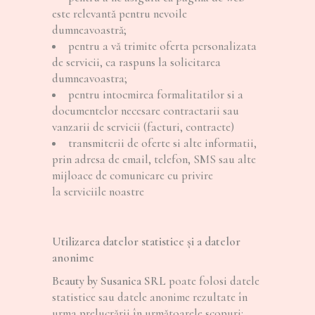
este relevantă pentru nevoile
dumneavoastră;
pentru a vă trimite oferta personalizata
de servicii, ca raspuns la solicitarea
dumneavoastra;
pentru intocmirea formalitatilor si a
documentelor necesare contractarii sau
vanzarii de servicii (facturi, contracte)
transmiterii de oferte si alte informatii,
prin adresa de email, telefon, SMS sau alte
mijloace de comunicare cu privire
la serviciile noastre
Utilizarea datelor statistice şi a datelor
anonime
Beauty by Susanica SRL
poate folosi datele
statistice sau datele anonime rezultate în
urma prelucrării în următoarele scopuri: