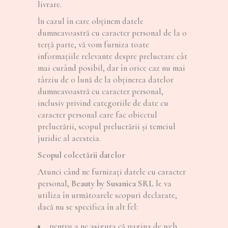
livrare.
În cazul în care obținem datele
dumneavoastră cu caracter personal de la o
terță parte, vă vom furniza toate
informațiile relevante despre prelucrare cât
mai curând posibil, dar în orice caz nu mai
târziu de o lună de la obținerea datelor
dumneavoastră cu caracter personal,
inclusiv privind categoriile de date cu
caracter personal care fac obiectul
prelucrării, scopul prelucrării și temeiul
juridic al acesteia.
Scopul colectării datelor
Atunci când ne furnizaţi datele cu caracter
personal,
Beauty by Susanica SRL
le va
utiliza în următoarele scopuri declarate,
dacă nu se specifica în alt fel:
pentru a ne asigura că pagina de web