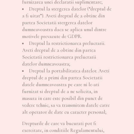
furnizarea unei declaratii suplimentare;
Dreptul la stergerea datelor (“dreptul de
a fi uitat”). Aveti dreptul de a obtine din
partea Societatii stergerea datelor
dumneavoastra daca se aplica unul dintre
motivele prevazute de GDPR.
Dreptul la restrictionarea prelucrarii.
Aveti dreptul de a obtine din partea
Societatii restrictionarea prelucrarii
datelor dumneavoastra;
Dreptul la portabilitatea datelor. Aveti
dreptul de a primi din partea Societatii
datele dumneavoastra pe care ni le-ati
furnizat si dreptul de a ne solicita, in
masura in care este posibil din punct de
vedere tehnic, sa va transmitem datele catre
alt operator de date cu caracter personal;
Drepturile de care va bucurati pot fi
exercitate, in conditiile Regulamentului,