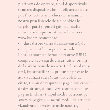
platforma de operare, tipul dispozitivului
și marca dispozitivului mobil; aceste date
pot fi colectate și prelucrate în numele
nostru prin fişierele de tip cookie ale
terțelor părți și puteți găsi mai multe
informații despre acest lucru la adresa
www.kashmirconcept.ro
date despre vizita dumneavoastră, de
exemplu acest lucru poate include
Localizatoare uniforme de resurse (URL)
complete, secvență de clicuri către, prin și
de la Website-urile noastre (inclusiv data și
ora), informațiile sau produsele pe care le-
ați vizualizat sau căutat (articolele de
citite, timpii de răspuns al paginilor, erorile
de descărcare, durata vizitelor pe anumite
pagini (inclusiv timpul mediu petrecut pe
anumite pagini), numărul mediu de articole
vizualizate pe website-urile noastre,