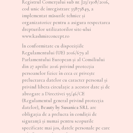
Registrul Comerţului sub nr. J23/1308/2016,
cod unic de înregistrare 35873849, a
implementat măsurile tehnice şi
organizatorice pentru a asigura respectarea
drepturilor utilizatorilor site-ului
www.kashmirconcept.ro
În conformitate cu dispoziţiile
Regulamentului (UE) 2016/679 al
Parlamentului European şi al Consiliului
din 27 aprilie 2016 privind protecţia
persoanelor fizice în ceea ce priveşte
prelucrarea datelor cu caracter personal şi
privind libera circulaţie a acestor date şi de
abrogare a Directivei 95/46/CE
(Regulamentul general privind protecţia
datelor),
Beauty by Susanica SRL
are
obligaţia de a prelucra în condiţii de
siguranţă şi numai pentru scopurile
specificate mai jos, datele personale pe care