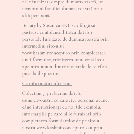
ni le furnizaţi despre dumneavoastră, un
membru al familiei dumneavoastră ori o
altă persoană.
Beauty by Susanica SRL
se obligă să
păstreze confidenţialitatea datelor
personale furnizate de dumneavoastră prin
intermediul site-ului
www.kashmirconcept.ro prin completarea
unui formular, trimiterea unui email sau
apelarea unuia dintre numerele de telefon
puse la dispozitie.
Ce informatii colectam
Colectăm și prelucrăm datele
dumneavoastră cu caracter personal atunci
când interacționați cu noi (de exemplu,
informațiile pe care ni le furnizați prin
completarea formularelor de pe site-ul
nostru www.kashmirconcept.ro sau prin