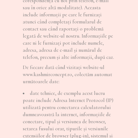
corespondența cu noi prin telefon, e-mail
sau în orice altă modalitate). Aceasta
include informații pe care le furnizați
atunci când completaţi formularul de
contact sau când raportați o problemă
legată de website-ul nostru. Informațiile pe
care ni le furnizați pot include numele,
adresa, adresa de e-mail și numărul de
telefon, precum și alte informații, după caz.
De fiecare dată când vizitați website-ul
www.kashmirconcept.ro, colectăm automat
următoarele date:
date tehnice, de exemplu acest lucru
poate include Adresa Internet Protocol (IP)
utilizată pentru conectarea calculatorului
dumneavoastră la internet, informațiile de
conectare, tipul și versiunea de browser,
setarea fusului orar, tipurile și versiunile
extensiilor de browser (plug-in), sistemul și