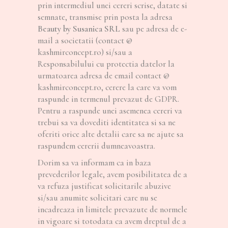
prin intermediul unei cereri scrise, datate si
semnate, transmise prin posta la adresa
Beauty by Susanica SRL
sau pe adresa de e-
mail a societatii (contact @
kashmirconcept.ro) si/sau a
Responsabilului cu protectia datelor la
urmatoarea adresa de email contact @
kashmirconcept.ro, cerere la care va vom
raspunde in termenul prevazut de GDPR.
Pentru a raspunde unei asemenea cereri va
trebui sa va dovediti identitatea si sa ne
oferiti orice alte detalii care sa ne ajute sa
raspundem cererii dumneavoastra.
Dorim sa va informam ca in baza
prevederilor legale, avem posibilitatea de a
va refuza justificat solicitarile abuzive
si/sau anumite solicitari care nu se
incadreaza in limitele prevazute de normele
in vigoare si totodata ca avem dreptul de a