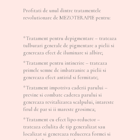
Profitati de unul dintre tratamentele
revolutionare de MEZOTERAPIE pentru:
*Tratament pentru depigmentare – trateaza
tulburari generale de pigmentare a pielii si
genereaza efect de iluminare si albire;
*Tratament pentru intinerire – trateaza
primele semne de imbatranire a pielii si
genereaza efect antirid si fermitate;
*Tratament impotriva caderii parului –
previne si combate caderea parului si
genereaza revitalizarea scalpului, intareste
firul de par si ii mareste grosimea;
*Tratament cu efect lipo-reductor –
trateaza celulita de tip generalizat sau
localizat si genereaza reducerea formei si