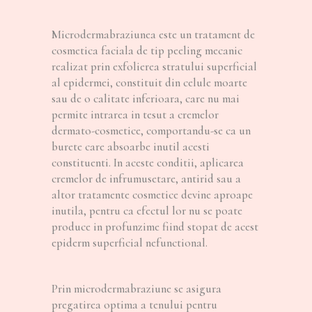
Microdermabraziunea este un tratament de
cosmetica faciala de tip peeling mecanic
realizat prin exfolierea stratului superficial
al epidermei, constituit din celule moarte
sau de o calitate inferioara, care nu mai
permite intrarea in tesut a cremelor
dermato-cosmetice, comportandu-se ca un
burete care absoarbe inutil acesti
constituenti. In aceste conditii, aplicarea
cremelor de infrumusetare, antirid sau a
altor tratamente cosmetice devine aproape
inutila, pentru ca efectul lor nu se poate
produce in profunzime fiind stopat de acest
epiderm superficial nefunctional.
Prin microdermabraziune se asigura
pregatirea optima a tenului pentru