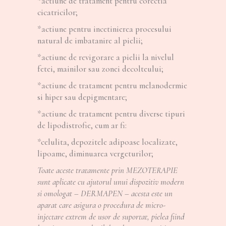
*actiune de tratament pentru corectia
cicatricilor;
*actiune pentru incetinierea procesului
natural de imbatanire al pielii;
*actiune de revigorare a pielii la nivelul
fetei, mainilor sau zonei decolteului;
*actiune de tratament pentru melanodermie
si hiper sau depigmentare;
*actiune de tratament pentru diverse tipuri
de lipodistrofie, cum ar fi:
*celulita, depozitele adipoase localizate,
lipoame, diminuarea vergeturilor;
Toate aceste tratamente prin MEZOTERAPIE
sunt aplicate cu ajutorul unui dispozitiv modern
si omologat – DERMAPEN – acesta este un
aparat care asigura o procedura de micro-
injectare extrem de usor de suportat, pielea fiind