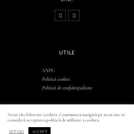
UTILE
ANPC
Politică cookies
Politică de confidențialitate
Acest site foloseşte cookies. Continuarea navigării pe acest site se
consideră acceptarea politicii de utilizare a cookies.
© 2022
Kashmir Concept
| Toate drepturile
SETĂRI
ACCEPT