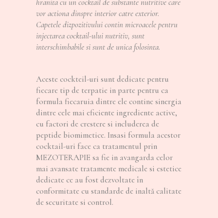
hranita cu un cocktail de substante nutritive care
vor actiona dinspre interior catre exterior.
Capetele dizpozitivului contin microacele pentru
injectarea cocktail-ului nutritiv, sunt
interschimbabile si sunt de unica folosinta.
Aceste cockteil-uri sunt dedicate pentru
fiecare tip de terpatie in parte pentru ca
formula fiecaruia dintre ele contine sinergia
dintre cele mai eficiente ingrediente active,
cu factori de crestere si includerea de
peptide biomimetice. Insasi formula acestor
cocktail-uri face ca tratamentul prin
MEZOTERAPIE sa fie in avangarda celor
mai avansate tratamente medicale si estetice
dedicate ce au fost dezvoltate în
conformitate cu standarde de inaltă calitate
de securitate si control.