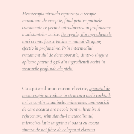
Mezoterapia virtuala reprezinta o terapie
inovatoare de exceptie, fiind printre putinele
tratamente ce permit introducerea in profunzime
a substantelor active.
De regula, din ingredientele
unei creme, foarte putine – numai 5% ajung
efectiv in profunzime. Prin intermediul
tratamentului de dermoporatie, dintr-o singura
aplicare patrund 95% din ingredientii activi in
straturile profunde ale pielii.
Cu ajutorul unui curent electric,
aparatul de
mezoterapie introduce in structura pielii cocktail-
uri ce contin vitaminele, mineralele, aminoacizii
de care aceasta are nevoie pentru hranire si
rejuvenare, stimulandu-i metabolismul,
microcirculatia sangvina si odata cu acesta
sinteza de noi fibre de colagen si elastina
.