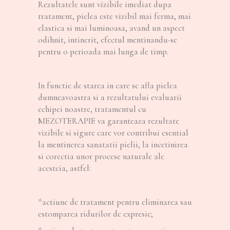
Rezultatele sunt vizibile imediat dupa
tratament, pielea este vizibil mai ferma, mai
elastica si mai luminoasa, avand un aspect
odihnit, intinerit, efectul mentinandu-se
pentru o perioada mai lunga de timp.
In functie de starea in care se afla pielea
dumneavoastra si a rezultatului evaluarii
echipei noastre, tratamentul cu
MEZOTERAPIE va garanteaza rezultate
vizibile si sigure care vor contribui esential
la mentinerea sanatatii pielii, la incetinirea
si corectia unor procese naturale ale
acesteia, astfel:
*actiune de tratament pentru eliminarea sau
estomparea ridurilor de expresie;