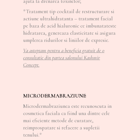
ajuta la drenarea toxinelor;
*Tratament tip cocktail de restructurare si
actiune ultrahidratanta – tratament facial
pe baza de acid hialuronic ce imbunatateste
hidratarea, genereaza elasticitate si asigura
umplerea ridurilor si liniilor de expresie.
Va asteptam pentru a beneficia gratuit de o
consultatie din partea salonului Kashmir
Concept.
MICRODERMABRAZIUNE
Microdermabraziunea este recunoscuta in
cosmetica faciala ca fiind una dintre cele
mai eficiente metode de curatare,
reimprospatare si refacere a supletii
tenului.*