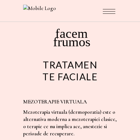
facem
frumos
TRATAMEN
TE FACIALE
MEZOTERAPIE VIRTUALA
Mezoterapia virtuala (dermoporatia) este o
alternativa moderna a mezoterapiei clasice,
o terapie ce nu implica ace, anestezie si
perioade de recuperare.