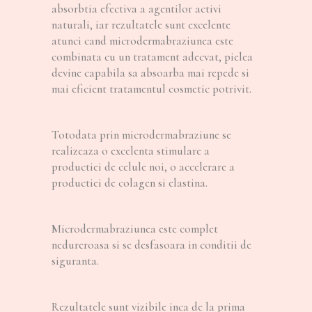
absorbtia efectiva a agentilor activi
naturali, iar rezultatele sunt excelente
atunci cand microdermabraziunea este
combinata cu un tratament adecvat, pielea
devine capabila sa absoarba mai repede si
mai eficient tratamentul cosmetic potrivit.
Totodata prin microdermabraziune se
realizeaza o excelenta stimulare a
productiei de celule noi, o accelerare a
productiei de colagen si elastina.
Microdermabraziunea este complet
nedureroasa si se desfasoara in conditii de
siguranta.
Rezultatele sunt vizibile inca de la prima