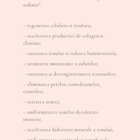
sedinta*:
– regenerare celulara si tisulara;
– accelerarea productiei de colagen si
elastina;
– curatarea tenului si redarea luminozitatii;
– atenuarea instantanee a ridurilor;
– curatarea si decongestionarea tesuturilor;
– eliminarea petelor, comedoamelor,
cosurilor;
– tratarea acneei;
– uniformizarea zonelor decolorate
inestetic;
– accelerarea hidratarii naturale a tenului;
– uniformizarea cicatricelor superficiale.