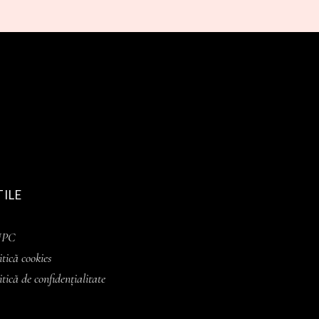
TILE
NPC
itică cookies
itică de confidențialitate