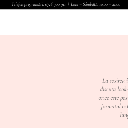
Telefon programări:
0726 900 911
| Luni – Sâmbătă: 10:00 – 21:00
CONCEPT
CURSURI
SERVICII
La sosirea î
discuta look
orice este pos
formatul och
lun