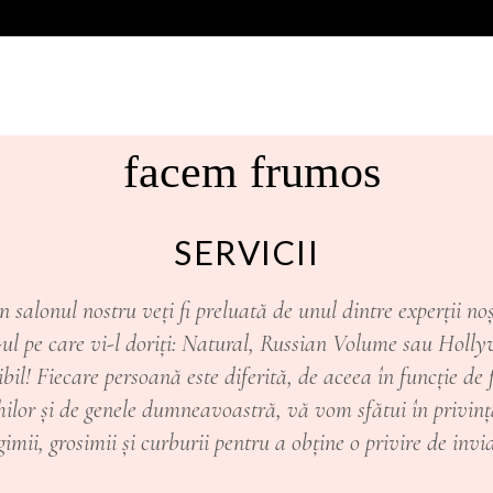
facem frumos
SERVICII
n salonul nostru veți fi preluată de unul dintre experții no
-ul pe care vi-l doriți: Natural, Russian Volume sau Holly
ibil! Fiecare persoană este diferită, de aceea în funcție de
ilor și de genele dumneavoastră, vă vom sfătui în privin
gimii, grosimii și curburii pentru a obține o privire de invid