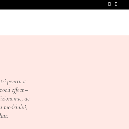
SHOP
PREȚURI
CONTACT
ștri pentru a
wood effect –
 fizionomie, de
ța modelului,
iat.