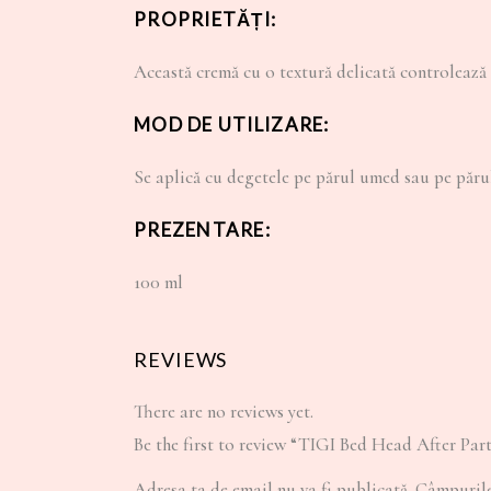
PROPRIETĂȚI:
Această cremă cu o textură delicată controlează f
MOD DE UTILIZARE:
Se aplică cu degetele pe părul umed sau pe părul 
PREZENTARE:
100 ml
REVIEWS
There are no reviews yet.
Be the first to review “TIGI Bed Head After Par
Adresa ta de email nu va fi publicată.
Câmpurile