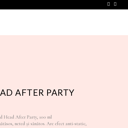
SHOP
PREȚURI
CONTACT
EAD AFTER PARTY
d Head After Party, 100 ml
tăsos, neted și sănătos. Are efect anti-static,