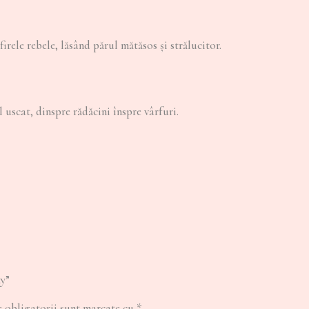
irele rebele, lăsând părul mătăsos și strălucitor.
uscat, dinspre rădăcini înspre vârfuri.
ty”
 obligatorii sunt marcate cu
*