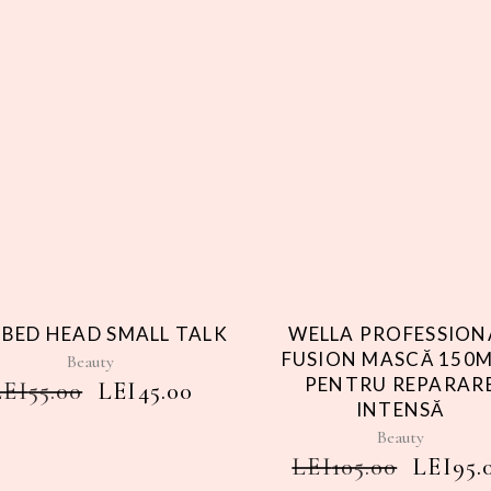
Sale
Sal
 BED HEAD SMALL TALK
WELLA PROFESSION
FUSION MASCĂ 150M
Beauty
PENTRU REPARAR
LEI
55.00
LEI
45.00
INTENSĂ
Beauty
LEI
105.00
LEI
95.