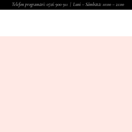
Telefon programări:
0726 900 911
| Luni – Sâmbătă: 10:00 – 21:00
CONCEPT
CURSURI
SERVICII