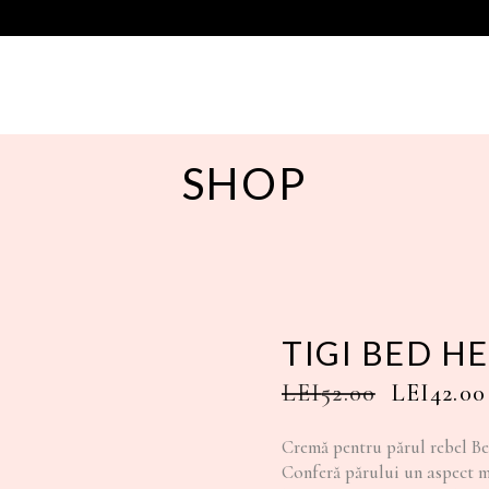
SHOP
TIGI BED H
LEI
52.00
LEI
42.00
Cremă pentru părul rebel Be
Conferă părului un aspect mă