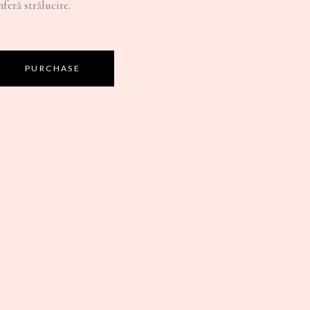
feră strălucire.
PURCHASE