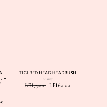
e
Sale
AL
TIGI BED HEAD HEADRUSH
L –
Beauty
E
LEI
79.00
LEI
60.00
00